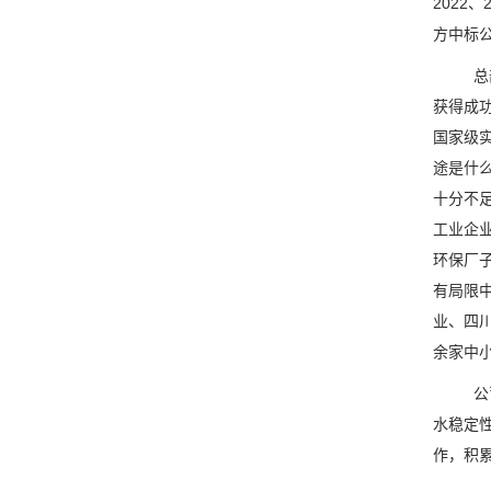
2022
方中标
总
获得成功
国家级
途是什
十分不
工业企业
环保厂
有局限
业、四
余家中
公
水稳定
作，积