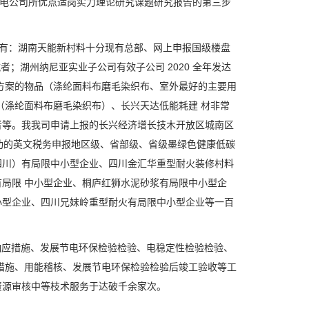
 年供电公司所优点适岗实力理论研究课题研究报告的第三步
有：湖南天能新村料十分现有总部、网上申报国级楼盘
者；湖州纳尼亚实业子公司有效子公司 2020 全年发达
方案的物品（涤纶面料布磨毛染织布、室外最好的主要用
（涤纶面料布磨毛染织布）、长兴天达低能耗建 材非常
者等。我我司申请上报的长兴经济增长技木开放区城南区
成功的英文税务申报地区级、省部级、省级墨绿色健康低碳
四川）有局限中小型企业、四川金汇华重型耐火装修村料
局限 中小型企业、桐庐红狮水泥砂浆有局限中小型企
小型企业、四川兄妹岭重型耐火有局限中小型企业等一百
响应措施、发展节电环保检验检验、电稳定性检验检验、
措施、用能稽核、发展节电环保检验检验后竣工验收等工
资源审核中等枝术服务于达破千余家次。