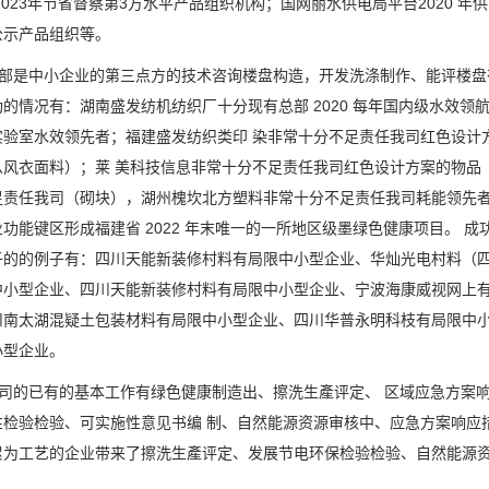
、2023年节省督察第3方水平产品组织机构；国网丽水供电局平台2020
公示产品组织等。
部是中小企业的第三点方的技术咨询楼盘构造，开发洗涤制作、能评楼盘
的情况有：湖南盛发纺机纺织厂十分现有总部 2020 每年国内级水效领航
实验室水效领先者；福建盛发纺织类印 染非常十分不足责任我司红色设计
么风衣面料）；莱 美科技信息非常十分不足责任我司红色设计方案的物品
足责任我司（砌块），湖州槐坎北方塑料非常十分不足责任我司耗能领先
功能键区形成福建省 2022 年末唯一的一所地区级墨绿色健康项目。 
子的的例子有：四川天能新装修村料有局限中小型企业、华灿光电村料（
中小型企业、四川天能新装修村料有局限中小型企业、宁波海康威视网上有
川南太湖混疑土包装材料有局限中小型企业、四川华普永明科枝有局限中
小型企业。
司的已有的基本工作有绿色健康制造出、擦洗生產评定、 区域应急方案
性检验检验、可实施性意见书编 制、自然能源资源审核中、应急方案响应
累为工艺的企业带来了擦洗生產评定、发展节电环保检验检验、自然能源