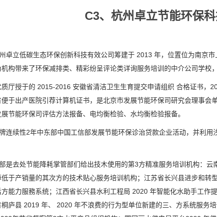
C3、杭州卓立节能环保
州卓立低碳生态环保创新科技有效公司筹建于 2013 年，位置位为南京市上
机构带来了环保减排类、精彩纷呈评论类详询服务培训的中介公司学校，2
质厅授于的 2015-2016 安徽省清洁卫生生育提交申请组织 合格证书，2
省便于出产医院引荐计算机证书，是北京市发展节能环保司研究会理事会
发展节能环保司评估方法报备、电均衡检验、水均衡检验报备。
牌连续性2年中东部中国工信部发展节能环保诊治贷款企业活动，并利用
部是去处节能降耗掌管部们给出技木使用的第3方精准服务培训机构：云南省义
低于产销量的其次方的技术贴心服务培训机构；江苏省长兴县进步和转型委 2
方能力服務系统；江西省长兴县水利工程局 2020 年智能化水助手工
桐庐县 2019 年、 2020 年不浪费的行为型单位新建的三、方系统