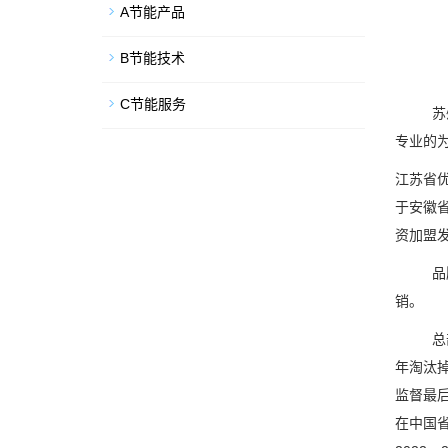
A节能产品
B节能技术
C节能服务
苏
专业的为
江苏省优
于安徽
资加盟
品
销。
总
年淘汰掉
监督最后
在中国省